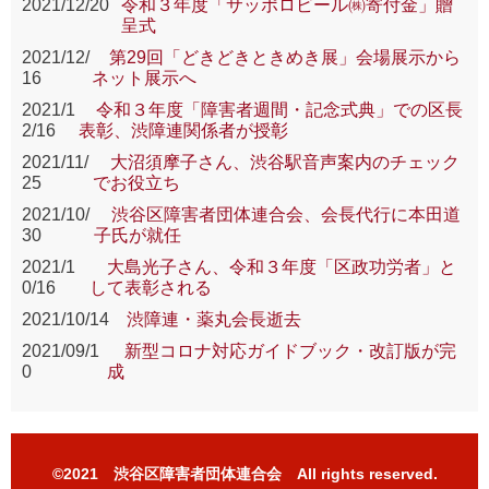
2021/12/20
令和３年度「サッポロビール㈱寄付金」贈
呈式
2021/12/
第29回「どきどきときめき展」会場展示から
16
ネット展示へ
2021/1
令和３年度「障害者週間・記念式典」での区長
2/16
表彰、渋障連関係者が授彰
2021/11/
大沼須摩子さん、渋谷駅音声案内のチェック
25
でお役立ち
2021/10/
渋谷区障害者団体連合会、会長代行に本田道
30
子氏が就任
2021/1
大島光子さん、令和３年度「区政功労者」と
0/16
して表彰される
2021/10/14
渋障連・薬丸会長逝去
2021/09/1
新型コロナ対応ガイドブック・改訂版が完
0
成
©2021 渋谷区障害者団体連合会 All rights reserved.