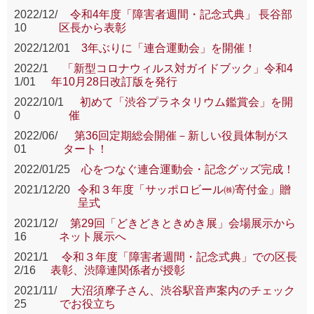
2022/12/
令和4年度「障害者週間・記念式典」 長谷部
10
区長から表彰
2022/12/01
3年ぶりに「連合運動会」を開催！
2022/1
「新型コロナウィルス対ガイドブック」令和4
1/01
年10月28日改訂版を発行
2022/10/1
初めて「渋谷プラネタリウム鑑賞会」を開
0
催
2022/06/
第36回定期総会開催－新しい役員体制がス
01
タート！
2022/01/25
心をつなぐ連合運動会・記念グッズ完成！
2021/12/20
令和３年度「サッポロビール㈱寄付金」贈
呈式
2021/12/
第29回「どきどきときめき展」会場展示から
16
ネット展示へ
2021/1
令和３年度「障害者週間・記念式典」での区長
2/16
表彰、渋障連関係者が授彰
2021/11/
大沼須摩子さん、渋谷駅音声案内のチェック
25
でお役立ち