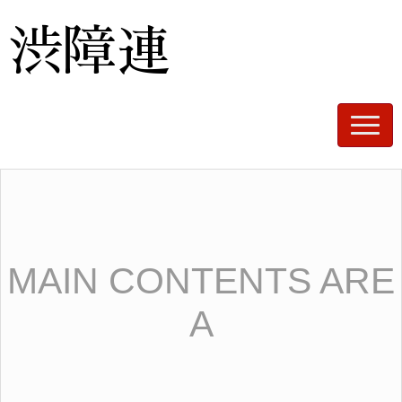
渋障連
N
a
v
i
g
a
t
i
o
n
MAIN CONTENTS ARE
A